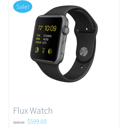
Sale!
Flux Watch
Original
Current
$
599.00
$
680.00