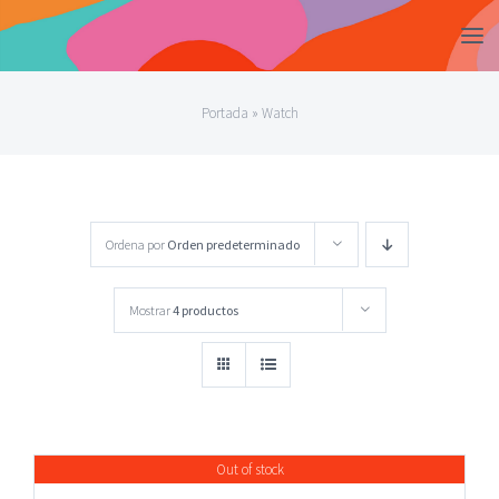
Saltar
al
contenido
Portada
»
Watch
Ordena por
Orden predeterminado
Mostrar
4 productos
Out of stock