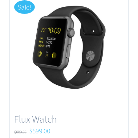
Sale!
Flux Watch
Original
Current
$
599.00
$
680.00